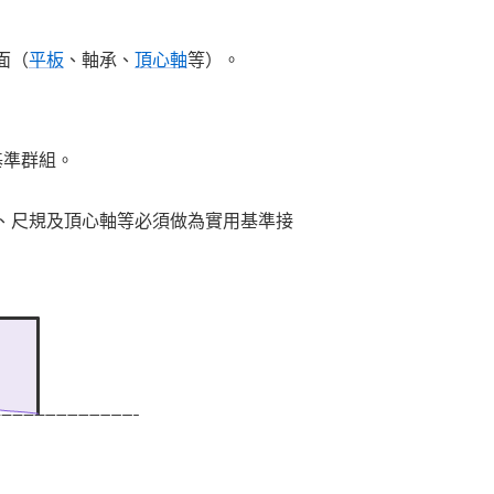
面（
平板
、軸承、
頂心軸
等）。
基準群組。
、尺規及頂心軸等必須做為實用基準接