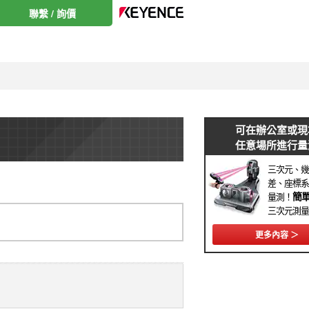
聯繫 / 詢價
可在辦公室或現
任意場所進行量
三次元、幾
差、座標系
簡
量測！
三次元測量
更多內容 ＞