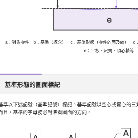
a
對象零件
b
基準（概念）
c
基準形態（零件的面及線）
d
e
平板、尺規、頂心軸等
基準形態的圖面標記
基準以下述記號（基準記號）標記。基準記號以空心或實心的三
而且，基準的字母務必對準看圖面的方向。