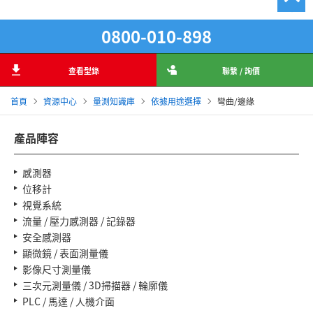
0800-010-898
查看型錄
聯繫 / 詢價
首頁
資源中心
量測知識庫
依據用途選擇
彎曲/邊緣
產品陣容
感測器
位移計
視覺系統
流量 / 壓力感測器 / 記錄器
安全感測器
顯微鏡 / 表面測量儀
影像尺寸測量儀
三次元測量儀 / 3D掃描器 / 輪廓儀
PLC / 馬達 / 人機介面