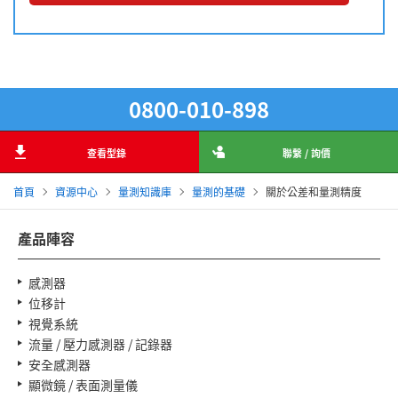
0800-010-898
查看型錄
聯繫 / 詢價
首頁
資源中心
量測知識庫
量測的基礎
關於公差和量測精度
產品陣容
感測器
位移計
視覺系統
流量 / 壓力感測器 / 記錄器
安全感測器
顯微鏡 / 表面測量儀