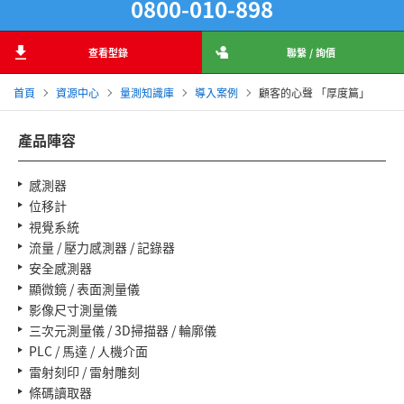
0800-010-898
查看型錄
聯繫 / 詢價
首頁
資源中心
量測知識庫
導入案例
顧客的心聲 「厚度篇」
產品陣容
感測器
位移計
視覺系統
流量 / 壓力感測器 / 記錄器
安全感測器
顯微鏡 / 表面測量儀
影像尺寸測量儀
三次元測量儀 / 3D掃描器 / 輪廓儀
PLC / 馬達 / 人機介面
雷射刻印 / 雷射雕刻
條碼讀取器