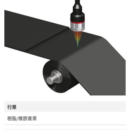
行業
樹脂/橡膠產業