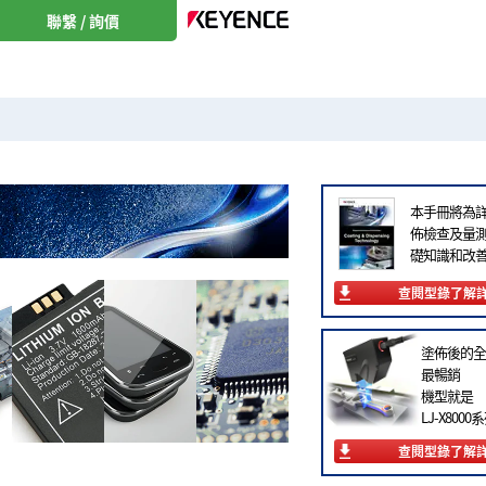
聯繫 / 詢價
本手冊將為
佈檢查及量
礎知識和改
查閱型錄了解
塗佈後的全
最暢銷
機型就是
LJ-X8000
查閱型錄了解