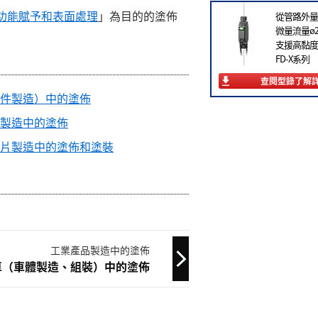
功能賦予和表面處理
」為目的的塗佈
從管路外量
微量流量ø2
支援高黏度
FD-X系列
查閱型錄了解
件製造）中的塗佈
製造中的塗佈
片製造中的塗佈和塗裝
工業產品製造中的塗佈
車（車體製造、組裝）中的塗佈