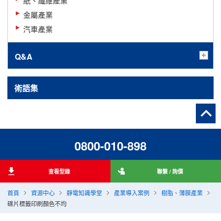
紙、纖維產業
金屬產業
汽車產業
Q&A
術語集
0800-010-898
查看型錄
聯繫 / 詢價
首頁
資源中心
靜電知識學堂
產業導入案例
樹脂、薄膜產業
碟片標籤印刷顏色不均