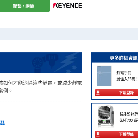
聯繫 / 詢價
更多詳細資訊
靜電手冊
最佳入門書
該如何才能消除這些靜電，或減少靜電
案例。
下載型錄
智能監控靜
SJ-F700 
器
下載型錄