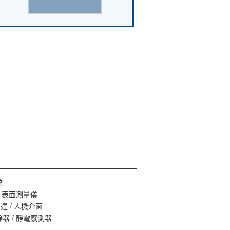
聯繫 / 詢價
統
/ 表面測量儀
 馬達 / 人機介面
器 / 靜電感測器