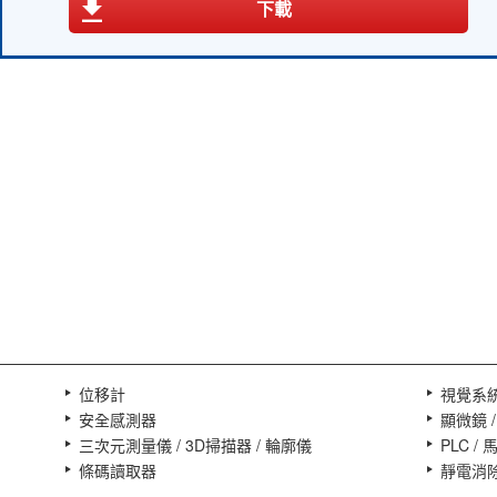
下載
查看型錄
位移計
視覺系
安全感測器
顯微鏡 
三次元測量儀 / 3D掃描器 / 輪廓儀
PLC /
條碼讀取器
靜電消除