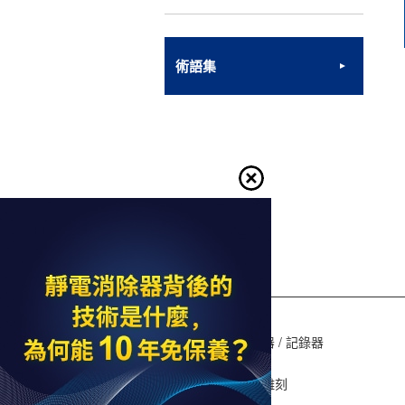
術語集
0800-010-898
產品陣容
感測器
流量 / 壓力感測器 / 記錄器
影像尺寸測量儀
雷射刻印 / 雷射雕刻