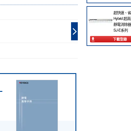
超快速、省
Hybrid 超
靜電消除器
SJ-E系列
下載型錄