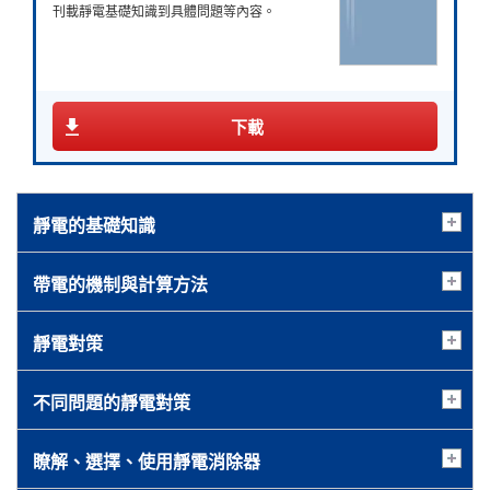
電場示意圖
刊載靜電基礎知識到具體問題等內容。
7.0
手指、手掌感到強烈疼痛與麻感
往帶電物方向跑的靜電力產生作用
因此在描述電力線的密度時，靜電作用力較弱的地方描
棉花與鐵氟龍摩擦時
繪的曲線較稀疏，靜電作用力較強的地方描繪的曲線則
棉花：帶正電
帶電序列
8.0
從手掌到前臂有麻麻的感覺
較稠密。
鐵氟龍：帶負電
兩種物質因接觸或摩擦而帶電時，其中一方將帶正電，
9.0
下載
手腕強烈疼痛，手部感覺麻痺
此外，帶有相同極性電荷的物質若相互靠近，物質之間
另一方則帶負電。
電力線的描繪範例
會產生互相排斥（排斥力）的作用力，而帶有不同極性
若未實施接地，則摩擦、剝離等動作所產生的靜電將無處可
用PDF彙整查看
在這種情況下，該物質（例如紙張等）是否就絕對帶有
10.0
手部整體感到疼痛及電流通過的感覺
電荷的物質之間則會產生相互吸引（吸引力）的作用
去，因此沒有辦法讓靜電獲得釋放。（帶電）
正電？然而，實際上並非如此，而是有時候可能會帶正
分離
力。
靜電的基礎知識
11.0
電，也可能會帶負電。
手指感到強烈麻感，手部整體感覺到
此時產生的靜電力稱為「庫倫力」（單位：N），其電荷
那麼，物體會帶正電或負電是取決於什麼條件？其實並
強烈電擊
量與力的關係以「庫倫定律」來表示。
非取決於物質本身的材質，而是取決於與其接觸（摩
帶電的機制與計算方法
如上圖所示，當兩個物體相互接觸時，因各自帶有的表
12.0
手部整體感覺到強烈打擊
擦、剝離）的物質的組合。
面能量不同，其中一方因物質表面帶有的電子殼中的電
帶正電荷的點電荷的電力線
用PDF彙整查看
換句話說，即使是通常帶正電的物質，一旦與更容易帶
靜電對策
子（負電）跑出去而成為帶正電的一方，而另一個物體
「靜電安全指南」產業安全研究所篇
正電的物質接觸（摩擦、剝離），它就會成為帶負電的
則因對方的電子（負電）跑過來而成為帶負電的一方。
一方。如上述，物質的帶電極性會視接觸對象而變化，
形成點電荷的電場強度
這就是靜電產生的原因。
不同問題的靜電對策
而將此帶電極性的傾向依次排列的序列稱為「帶電序
用PDF彙整查看
假設某個空間內存在點電荷Q[C]，作用於該電荷的力為
列」。
瞭解、選擇、使用靜電消除器
F[N]，此時電場強度為
用PDF彙整查看