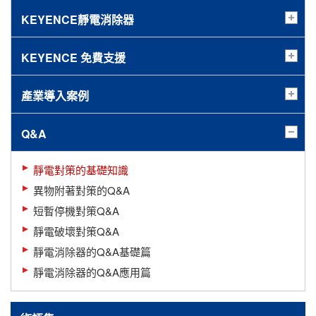
E=F/Q[V/m]
KEYENCE靜電消除器
作用於點電荷的庫倫力
用PDF彙整查看
有正負2種點電荷存在的電力線
（電場單位[V/m]代表每一單位距離的電位差），因此
KEYENCE 免費支援
用PDF彙整查看
F=EQ[N]
產業導入案例
而形成點電荷的電場強度則可以下列公式來表示：
帶電體（導體）的電力線
Q&A
2
E=Q/4πε
r
ε
：真空電容率、r：距離
0
0
靜電對策的基礎知識
。
異物附著對策的Q&A
由此公式可得知點電荷Q[C]的電場強度與電荷量成正
短暫停機對策Q&A
比，與點距離電荷的距離[r]的二次方成反比。
靜電破壞對策Q&A
靜電消除器的Q&A基礎篇
帶電體附近有導體時
靜電消除器的Q&A應用篇
用PDF彙整查看
的電力線