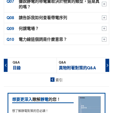
據說靜電的帶電量取決於物質的類型，這是真
接觸帶電是指因兩個物體彼此靠近並接觸後，讓物質帶
電就越大。 另外，帶電量也取決於剝離速度。（剝離速
據說人體能感覺得到的靜電一般在±3000 V（±3 kV）以
用PDF彙整查看
所示呈現電氣絕緣的狀態，仍舊會與絕緣體相同，會隨
的嗎？
＋靜電
有正電或負電的現象。
度慢時會持續發生少量的靜電放電，因此帶電量會變
上。
著摩擦或剝離等現象而產生靜電。
少，但剝離速度快時，由於靜電放電會受到抑制，因此
下表內容描述靜電對人體造成的衝擊以及與電壓之間的
請告訴我如何查看帶電序列
帶電量會變多）
關係，請參考此表的內容。
接觸帶電示意圖
何謂電場？
金屬體（導體）的帶電狀況
由於帶電序列是將各類物質的材質按照容易帶正電或容
靜電對人體的衝擊以及與電壓的關係
易帶負電的傾向依順排列而成，因此欲判斷所接觸的物
電力線這個詞是什麼意思？
■ 已接地時
用PDF彙整查看
質將帶正電或負電時，可將此序列當作參考依據。
人體的電擊電
電擊強度
電場是指存在於帶電的物體周圍，且帶電物的電荷能產
帶正電的帶電物
位［kV］
另外，在帶電序列上順序離得越遠的物質，通常接觸時
生作用力的區域。
電力線是由法拉第所發明，以視覺方式來描述靜電力的
的帶電量會越大。（雖然在帶電序列的概念上相同材質
例如，當某個空間內有帶電物（電荷）存在時，就會以
跑離帶電物方向的靜電力產生作用
虛擬曲線，並根據以下三項規則進行描繪。
1.0
完全無感覺
物體靠近
Q&A
Q&A
接觸時不會發生帶電的現象，但事實上即使是相同材質
該帶電物為中心呈球狀向外擴散，且距離中心越遠，其
目錄
異物附著對策的Q&A
也會發生帶電現象。然而相較於帶電序列上順序距離較
力量強度就越弱。
電力線是由正電荷朝負電荷方向畫的線。
－靜電
2.0
手指外側感覺觸電，但不會痛
遠的物質而言，其帶電量則偏小）
另外，此電場的強度稱為「電場強度」。電場強度並不
索引
電力線不會在沒有電荷的地方中斷，也不會有2條以
僅是力量的強弱，同時是具有方向性的力量。
3.0
感覺到如被針刺到的刺痛感
若已實施接地，雖然進行摩擦、剝離等動作時會產生靜電，
上電力線相交。
查看方式範例
（當帶電物帶有正電時，將產生從中心朝外側方向的作
但靜電會立刻通過接地線進而被去除。
用力，而帶負電時則產生由外側朝中心方向的作用力）
5.0
從手掌到前臂感覺疼痛
通過某個閉曲面的電力線數量與該閉曲面內所含的電
玻璃與棉花摩擦時
想要更深入
瞭解
靜電
的您！
荷量成正比。
玻璃：帶正電
■ 未接地時
6.0
手指感到強烈疼痛，且上臂感覺沉重
想了解靜電對策的您必讀！
棉花：帶負電
帶負電的帶電物
物體接觸