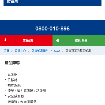
術語集
用PDF彙整查看
0800-010-898
查看型錄
聯繫 / 詢價
首頁
資源中心
靜電知識學堂
Q&A
靜電對策的基礎知識
產品陣容
感測器
位移計
視覺系統
流量 / 壓力感測器 / 記錄器
安全感測器
顯微鏡 / 表面測量儀