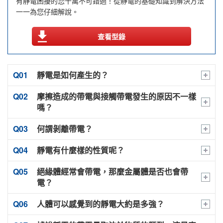
有靜電困擾的您千萬不可錯過！從靜電的基礎知識到解決方法
一一為您仔細解說。
查看型錄
靜電是如何產生的？
摩擦造成的帶電與接觸帶電發生的原因不一樣
日常生活中大家熟悉的靜電，其產生的原因主要是由於
嗎？
物體相互摩擦（摩擦帶電），
何謂剝離帶電？
基本上靜電是在物體接觸的瞬間產生（接觸帶電），因
以及將貼合的物體剝離（剝離帶電）
此因摩擦造成的帶電（摩擦帶電）也是接觸帶電的一
靜電有什麼樣的性質呢？
把彼此接觸的物體剝離（分離）時（例如撕開膠時
種。只不過因摩擦而帶電（摩擦帶電）時，接觸面會因
這兩種現象所造成，而事實上有更簡單的現象也會產生
等），就會發生強烈的帶電現象。
絕緣體經常會帶電，那麼金屬體是否也會帶
彼此摩擦而增加接觸面積，或因摩擦而使物質表面的溫
由於靜電也是電的一種，因此首先會有正（＋）靜電與
靜電。
雖然此現象與Q1所說明的「接觸帶電」相同，但由於是
電？
度上升等，其產生的靜電量相較於接觸帶電時要大許
負（－）靜電。
剝離（分離）的動作造成帶電，因此一般稱為「剝離帶
多。
而這兩種靜電分別所具有以下所示的性質。
人體可以感覺到的靜電大約是多強？
〈接觸帶電〉
電」。
金屬體也會帶電。
此剝離帶電的現象，若物體的密合度越高，所產生的靜
通常金屬體（導體）常被認為不會帶電，但是若如下圖