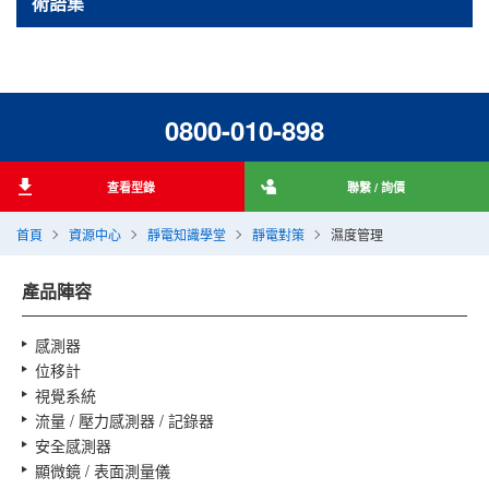
術語集
0800-010-898
查看型錄
聯繫 / 詢價
首頁
資源中心
靜電知識學堂
靜電對策
濕度管理
產品陣容
感測器
位移計
視覺系統
流量 / 壓力感測器 / 記錄器
安全感測器
顯微鏡 / 表面測量儀