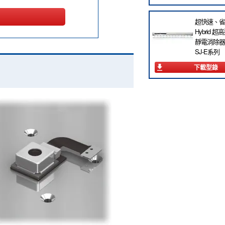
超快速、省
Hybrid 超
靜電消除器
SJ-E系列
下載型錄