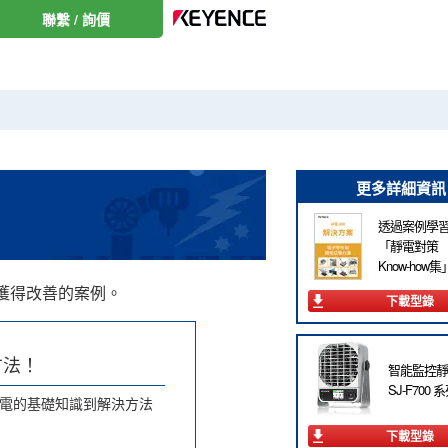
聯繫 / 詢價
更多詳細資訊
透過案例學
「靜電對策
Know-how集
獲得改善的案例。
下載型錄
方法！
智能監控靜
SJ-F700 
電的基礎知識到解決方法
下載型錄