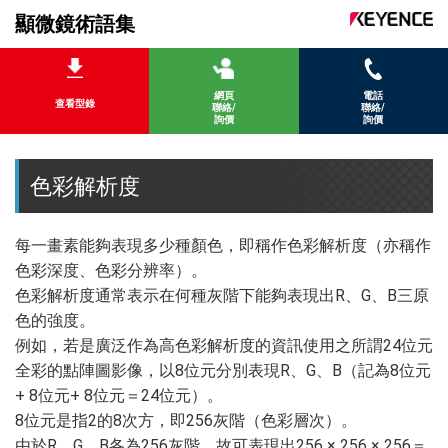
顯微鏡術語集
網頁
電話
查看型錄
聯絡/
聯絡/
詢價
詢價
色彩解析度
每一畫素能夠表現多少種顏色，即稱作色彩解析度（亦稱作
色彩深度、色彩分辨率）。
色彩解析度通常表示在何種灰階下能夠表現出R、G、B三原
色的強度。
例如，若是廣泛作為高色彩解析度的資訊使用之所謂24位元
全彩的點陣圖影像，以8位元分別表現R、G、B（記為8位元
+ 8位元+ 8位元＝24位元）。
8位元是指2的8次方，即256灰階（色彩層次）。
由於R、G、B各為256灰階，故可表現出256 × 256 × 256＝