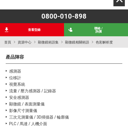
0800-010-898
聯絡 /
查看型錄
詢價
首頁
資源中心
顯微鏡術語集
顯微鏡相關術語
色彩解析度
產品陣容
感測器
位移計
視覺系統
流量 / 壓力感測器 / 記錄器
安全感測器
顯微鏡 / 表面測量儀
影像尺寸測量儀
三次元測量儀 / 3D掃描器 / 輪廓儀
PLC / 馬達 / 人機介面