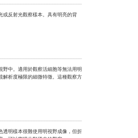
光或反射光觀察樣本。具有明亮的背
視野中。適用於觀察活細胞等無法用明
鏡解析度極限的細微特徵。這種觀察方
色透明樣本很難使用明視野成像，但折