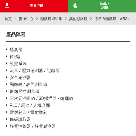
聯絡 /
查看型錄
詢價
首頁
資源中心
顯微鏡術語集
其他顯微鏡
原子力顯微鏡（AFM）
產品陣容
感測器
位移計
視覺系統
流量 / 壓力感測器 / 記錄器
安全感測器
顯微鏡 / 表面測量儀
影像尺寸測量儀
三次元測量儀 / 3D掃描器 / 輪廓儀
PLC / 馬達 / 人機介面
雷射刻印 / 雷射雕刻
條碼讀取器
靜電消除器 / 靜電感測器