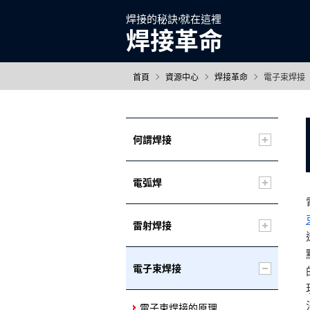
,
焊接的秘訣
就在這裡
焊接革命
首頁
資源中心
焊接革命
電子束焊接
何謂焊接
電弧焊
雷射焊接
電子束焊接
電子束焊接的原理