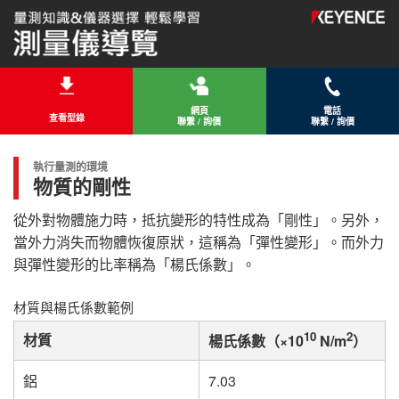
網頁
電話
查看型錄
聯繫 / 詢價
聯繫 / 詢價
執行量測的環境
物質的剛性
從外對物體施力時，抵抗變形的特性成為「剛性」。另外，
當外力消失而物體恢復原狀，這稱為「彈性變形」。而外力
與彈性變形的比率稱為「楊氏係數」。
材質與楊氏係數範例
10
2
材質
楊氏係數（×10
N/m
）
鋁
7.03