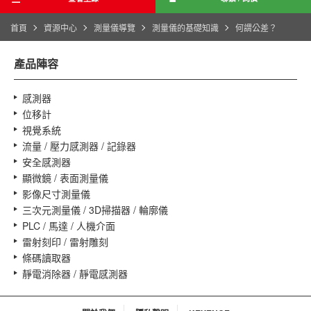
首頁
資源中心
測量儀導覽
測量儀的基礎知識
何謂公差？
產品陣容
感測器
位移計
視覺系統
流量 / 壓力感測器 / 記錄器
安全感測器
顯微鏡 / 表面測量儀
影像尺寸測量儀
三次元測量儀 / 3D掃描器 / 輪廓儀
PLC / 馬達 / 人機介面
雷射刻印 / 雷射雕刻
條碼讀取器
靜電消除器 / 靜電感測器