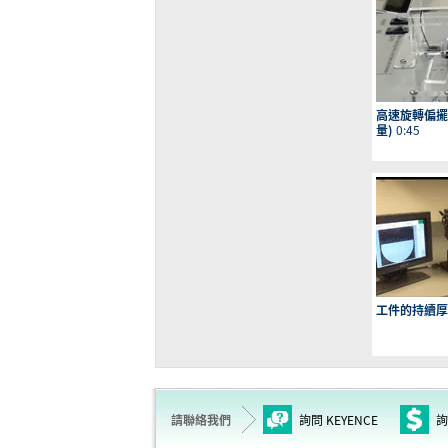
高速旋轉偏擺
量)
0:45
工件的持續厚
請聯絡我們
詢問 KEYENCE
詢