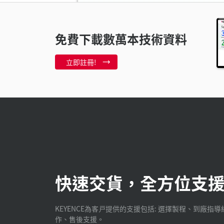
需要奈米等級
免費下載數萬本技術資料
片
2:54
立即註冊!
使用LK量測
快速交貨，全方位支
KEYENCE為客戸提供的支援包括: 選擇製程、到廠指導
作、售後支援。
數據處理
0:5