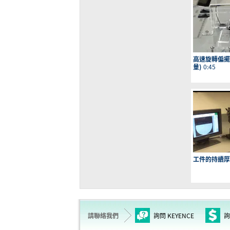
高速旋轉偏擺
量)
0:45
工件的持續厚
請聯絡我們
詢問 KEYENCE
詢