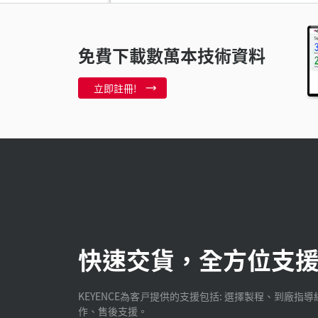
需要奈米等級
免費下載數萬本技術資料
片
2:54
立即註冊!
使用LK量測
快速交貨，全方位支
KEYENCE為客戸提供的支援包括: 選擇製程、到廠指導
作、售後支援。
數據處理
0:5