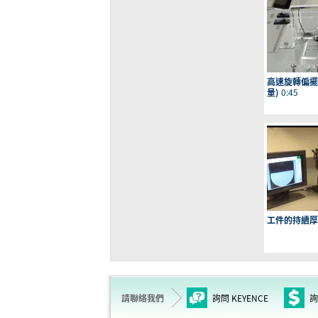
高速旋轉偏擺
量)
0:45
工件的持續厚
請聯絡我們
詢問 KEYENCE
詢