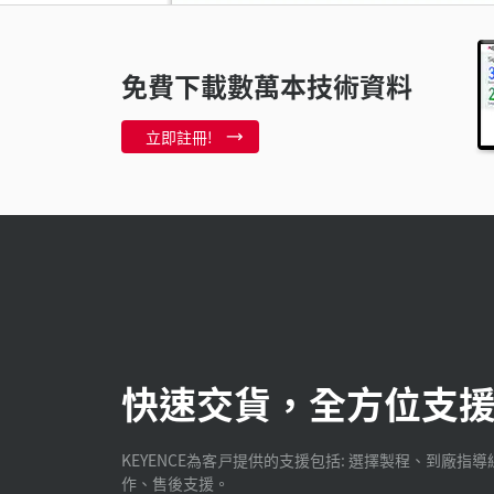
需要奈米等級
免費下載數萬本技術資料
片
2:54
立即註冊!
使用LK量測
快速交貨，全方位支
KEYENCE為客戸提供的支援包括: 選擇製程、到廠指導
作、售後支援。
數據處理
0:5