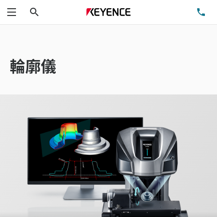
搜尋
洽
功能表
輪廓儀