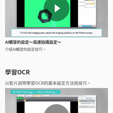
AI觸發的設定～高速拍攝設定～
介紹AI觸發的設定技巧。
學習OCR
以影片說明學習OCR的基本設定方法與技巧。