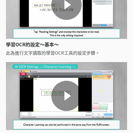
學習OCR的設定～基本～
此為進行文字讀取的學習OCR工具的設定步驟。