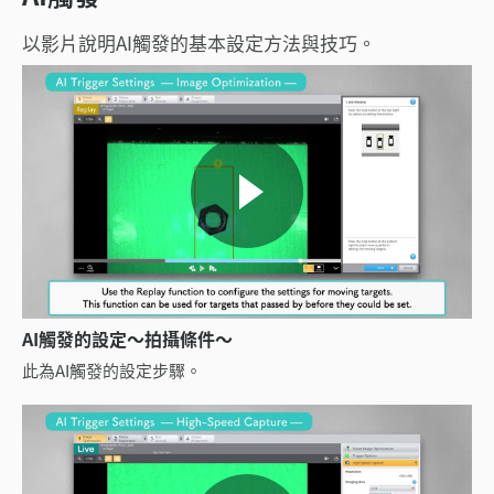
以影片說明AI觸發的基本設定方法與技巧。
AI觸發的設定～拍攝條件～
此為AI觸發的設定步驟。