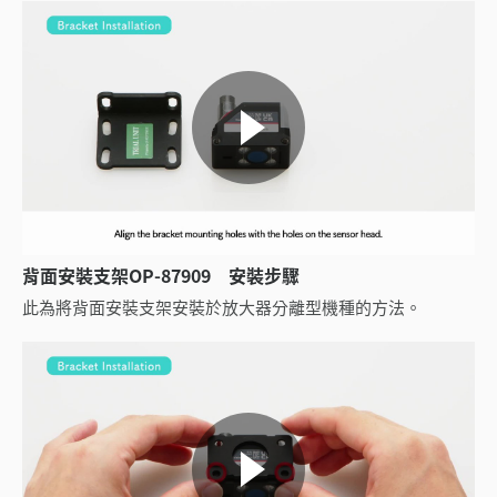
背面安裝支架OP-87909 安裝步驟
此為將背面安裝支架安裝於放大器分離型機種的方法。