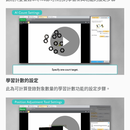
學習計數的設定
此為可計算登錄對象數量的學習計數功能的設定步驟。