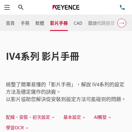
搜尋
洽
功能表
首頁
手冊
軟體
影片手冊
CAD
錯誤代碼搜尋
通訊
IV4系列 影片手冊
統整了簡單易懂的「影片手冊」，解說 IV4系列的設定
方法及穩定運作的訣竅。
以影片協助您解決從安裝到設定方法可能碰到的問題。
配線、安裝、初次設定
基本設定
AI觸發
學習OCR