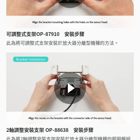
可調整式支架OP-87910 安裝步驟
此為將可調整式支架安裝於放大器分離型機種的方法。
2軸調整安裝支架 OP-88638 安裝步驟
此為將2軸調整安裝支架安裝於放大器分離型機種的照明模組