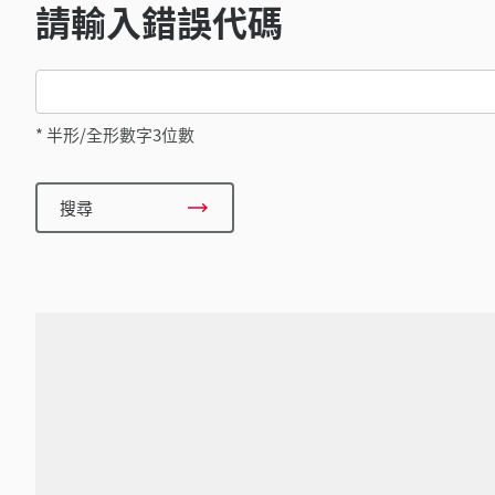
請輸入錯誤代碼
* 半形/全形數字3位數
搜尋