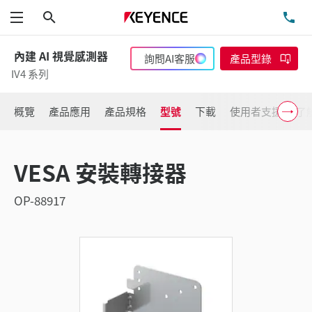
搜尋
洽
功能表
內建 AI 視覺感測器
詢問AI客服
產品型錄
IV4 系列
概覽
產品應用
產品規格
型號
下載
使用者支援
了
VESA 安裝轉接器
OP-88917