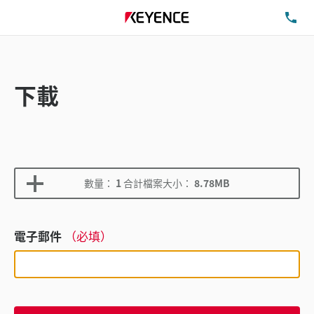
洽
下載
數量：
1
合計檔案大小：
8.78MB
電子郵件
（必填）