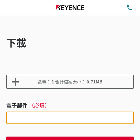
洽
下載
數量：
1
合計檔案大小：
0.71MB
電子郵件
（必填）