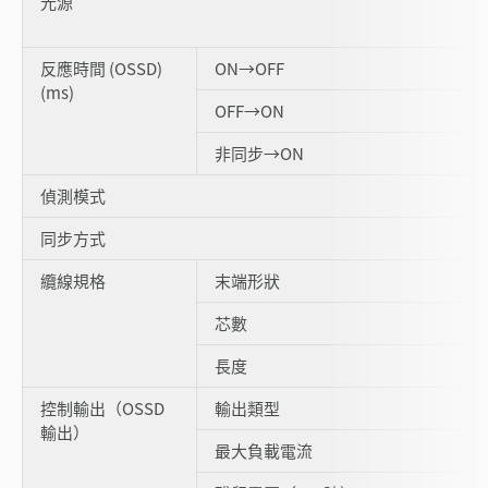
光源
反應時間 (OSSD)
ON→OFF
(ms)
OFF→ON
非同步→ON
偵測模式
同步方式
纜線規格
末端形狀
芯數
長度
控制輸出（OSSD
輸出類型
輸出）
最大負載電流