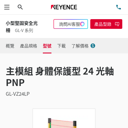
搜尋
洽
功能表
小型堅固安全光
詢問AI客服
產品型錄
柵
GL-V 系列
概覽
產品規格
型號
下載
了解價格
主模組 身體保護型 24 光軸
PNP
GL-VZ24LP