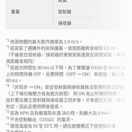
重量
發射器
接收器
*1
偵測物體的最大動作速度為 2.0 m/s。
*2
若安裝了選購件的前保護蓋，偵測距離將會縮短 0.5 m。
（不論是在發射器／接收器的單側安裝或是在兩側安裝，其偵
測距離皆相同）
*3
若遮光時間在 80 ms 以下時，為了確實讓 OSSD 在 80 ms 以
上的時間持續 OFF，反應時間（OFF → ON） 會變慢，最小為
80 ms。
*4
「非同步 → ON」是從發射器與接收器無法取得同步之狀態
（上下端光軸雙方皆為遮光狀態） 到 ON 為止所需的時間。
由於要在確立發射器與接收器之同步後，才會進行入光、遮光
判定，因此反應時間會變長。
*5
若為 NPN 且負載電阻未滿 2kΩ 時，則最大為 6 mA。
*6
不含控制輸出（OSSD）的電流。
*7
環境溫度為 50 至 55℃ 時，請在熄燈模式下使用指示燈。
*8