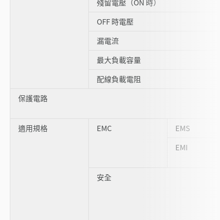
殘留電壓（ON 時）
OFF 時電壓
漏電流
最大負載容量
配線負載電阻
保護電路
適用規格
EMC
EMS
EMI
安全