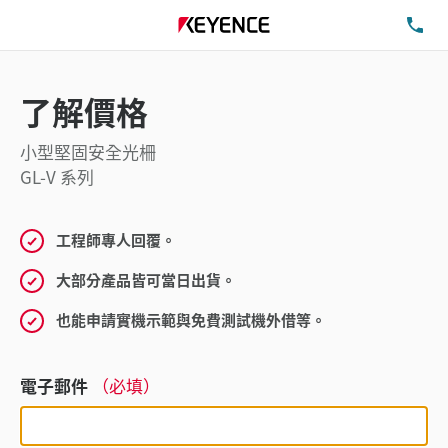
洽
了解價格
小型堅固安全光柵
GL-V 系列
工程師專人回覆。
大部分產品皆可當日出貨。
也能申請實機示範與免費測試機外借等。
電子郵件
（必填）