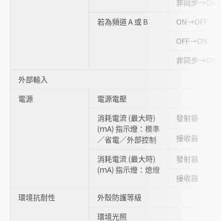
非同步→ON
若為頻道 A 或 B
ON→OFF
OFF→ON
非同步→ON
外部輸入
電源
電源電壓
消耗電流 (最大時)
發射器
(ｍA) 指示燈：標準
接收器
／省電／外部控制
消耗電流 (最大時)
發射器
(ｍA) 指示燈：熄燈
接收器
環境抗耐性
外殼防護等級
環境光照