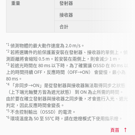
重量
發射器
接收器
合計
*1
偵測物體的最大動作速度為 2.0 m/s。
*2
若將選購件的前保護蓋安裝在發射器、接收器的單側上，偵
測距離將會縮短 0.5 m。若安裝在兩側上，則會減少 1 m。
*3
若遮光時間在 80 ms 以下時，為了確實讓 OSSD 在 80 ms 以
上的時間持續 OFF，反應時間（OFF→ON） 會變慢，最小為
80 ms。
*4
「非同步→ON」是從發射器與接收器無法取得同步之狀態
（上下端光軸雙方皆為遮光狀態） 到 ON 為止所需的時間。
由於要在確立發射器與接收器之同步後，才會進行入光、遮光
判定，因此反應時間會變長。
*5
不含控制輸出（OSSD）的電流。
*6
環境溫度為 50 至 55℃ 時，請在熄燈模式下使用指示燈。
頁首