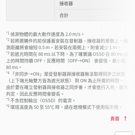
接收器
合計
*1
偵測物體的最大動作速度為 2.0 m/s。
*2
若將選購件的前保護蓋安裝在發射器、接收器的單側上，偵
測距離將會縮短 0.5 m。若安裝在兩側上，則會減少 1 m。
*3
若遮光時間在 80 ms 以下時，為了確實讓 OSSD 在 80 ms 以
上的時間持續 OFF，反應時間（OFF→ON） 會變慢，最小為
80 ms。
*4
「非同步→ON」是從發射器與接收器無法取得同步之狀態
（上下端光軸雙方皆為遮光狀態） 到 ON 為止所需的時間。
由於要在確立發射器與接收器之同步後，才會進行入光、遮光
判定，因此反應時間會變長。
*5
不含控制輸出（OSSD）的電流。
*6
環境溫度為 50 至 55℃ 時，請在熄燈模式下使用指示燈。
頁首