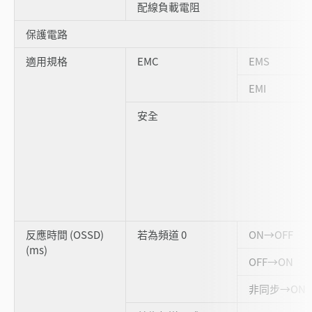
配線負載電阻
保護電路
適用規格
EMC
EMS
EMI
安全
反應時間 (OSSD)
若為頻道 0
ON→OFF
(ms)
OFF→ON
非同步→ON