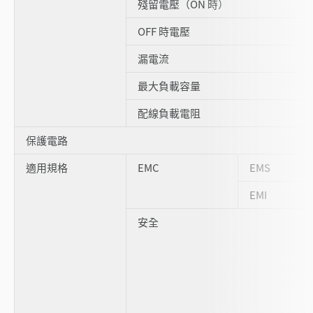
殘留電壓（ON 時）
OFF 時電壓
漏電流
最大負載容量
配線負載電阻
保護電路
適用規格
EMC
EMS
EMI
安全