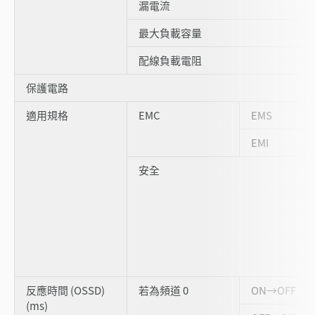
漏電流
最大負載容量
配線負載電阻
保護電路
適用規格
EMC
EMS
EMI
安全
反應時間 (OSSD)
若為頻道 0
ON→OFF
(ms)