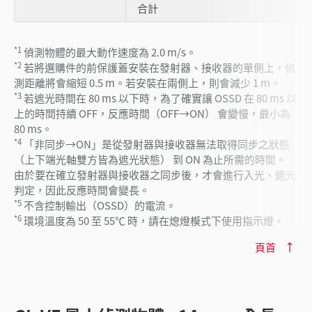
合計
*1
偵測物體的最大動作速度為 2.0 m/s。
*2
若將選購件的前保護蓋安裝在發射器、接收器的單側上，偵
測距離將會縮短 0.5 m。若安裝在兩側上，則會減少 1 m。
*3
若遮光時間在 80 ms 以下時，為了確實讓 OSSD 在 80 ms 以
上的時間持續 OFF，反應時間（OFF→ON） 會變慢，最小為
80 ms。
*4
「非同步→ON」是從發射器與接收器無法取得同步之狀態
（上下端光軸雙方皆為遮光狀態） 到 ON 為止所需的時間。
由於要在確立發射器與接收器之同步後，才會進行入光、遮光
判定，因此反應時間會變長。
*5
不含控制輸出（OSSD）的電流。
*6
環境溫度為 50 至 55℃ 時，請在熄燈模式下使用指示燈。
頁首