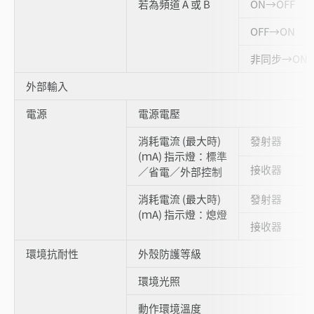
若為頻道 A 或 B
ON→OFF
OFF→ON
非同步→ON
外部輸入
電源
電源電壓
消耗電流 (最大時)
發射器
(ｍA) 指示燈：標準
接收器
／省電／外部控制
消耗電流 (最大時)
發射器
(ｍA) 指示燈：熄燈
接收器
環境抗耐性
外殼防護等級
環境光照
動作環境溫度