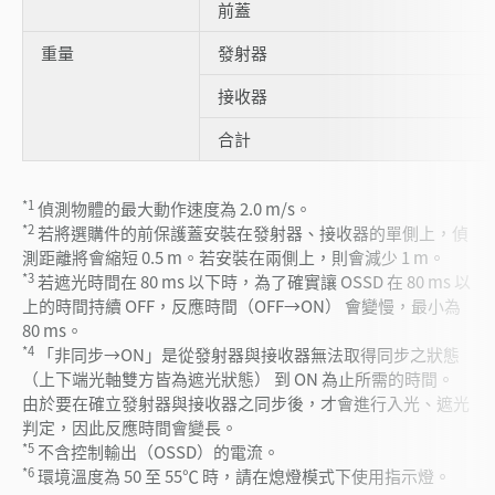
前蓋
重量
發射器
接收器
合計
*1
偵測物體的最大動作速度為 2.0 m/s。
*2
若將選購件的前保護蓋安裝在發射器、接收器的單側上，偵
測距離將會縮短 0.5 m。若安裝在兩側上，則會減少 1 m。
*3
若遮光時間在 80 ms 以下時，為了確實讓 OSSD 在 80 ms 以
上的時間持續 OFF，反應時間（OFF→ON） 會變慢，最小為
80 ms。
*4
「非同步→ON」是從發射器與接收器無法取得同步之狀態
（上下端光軸雙方皆為遮光狀態） 到 ON 為止所需的時間。
由於要在確立發射器與接收器之同步後，才會進行入光、遮光
判定，因此反應時間會變長。
*5
不含控制輸出（OSSD）的電流。
*6
環境溫度為 50 至 55℃ 時，請在熄燈模式下使用指示燈。