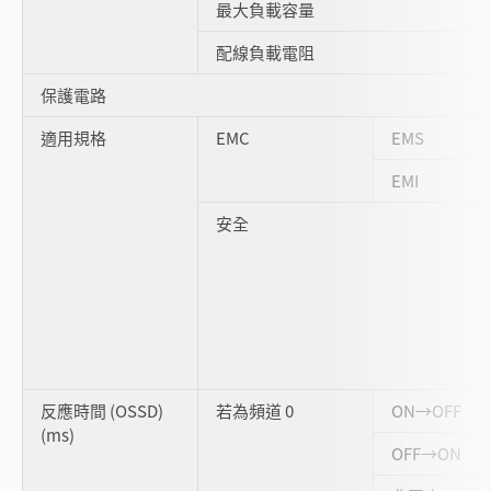
最大負載容量
配線負載電阻
保護電路
適用規格
EMC
EMS
EMI
安全
反應時間 (OSSD)
若為頻道 0
ON→OFF
(ms)
OFF→ON