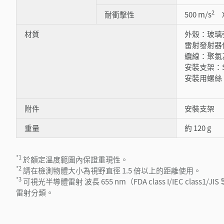
2
耐衝擊性
500 m/s
X
材質
外殼：玻璃
雷射發射器
纜線：聚氯
安裝支架：S
安裝用螺絲
附件
安裝支架
重量
約 120 g
*1
於額定溫度範圍內保證重現性。
*2
請在檢測物體大小為視野直徑 1.5 倍以上的距離使用。
*3
可視光半導體雷射 波長 655 nm（FDA class I/IEC class1/JIS
雷射分類。