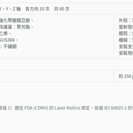
、Y、Z 軸 各方向 10 次 共 60 次
強化聚醚醯亞胺、
外殼：
保護蓋：聚芳酯、
雷射發
乙烯、
鏡筒：
US304、
纜線：
：不鏽鋼
安裝支架
安裝用
約 150 
 等級 1）遵從 FDA (CDRH) 的 Laser Notice 規定，依據 IEC60825