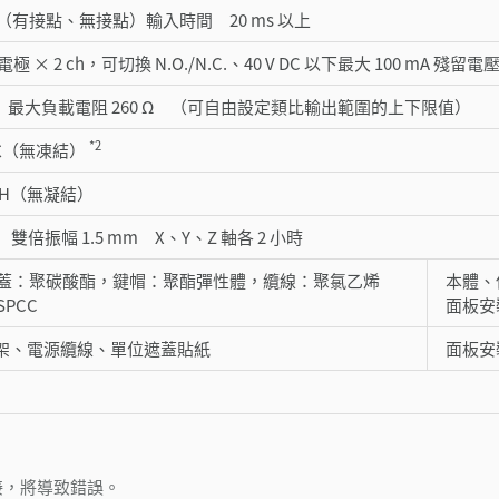
（有接點、無接點）輸入時間 20 ms 以上
 × 2 ch，可切換 N.O./N.C.、40 V DC 以下最大 100 mA 殘留電壓 
 mA 最大負載電阻 260 Ω （可自由設定類比輸出範圍的上下限值）
*2
50℃（無凍結）
%RH（無凝結）
Hz 雙倍振幅 1.5 mm X、Y、Z 軸各 2 小時
蓋：聚碳酸酯，鍵帽：聚酯彈性體，纜線：聚氯乙烯
本體、
PCC
面板安
定支架、電源纜線、單位遮蓋貼紙
面板安
。
連接，將導致錯誤。