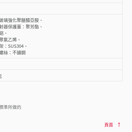
玻璃強化聚醚醯亞胺、
射器保護蓋：聚芳酯、
鋁、
聚氯乙烯、
：SUS304、
螺絲：不鏽鋼
g
-1 的標準所做的
頁首