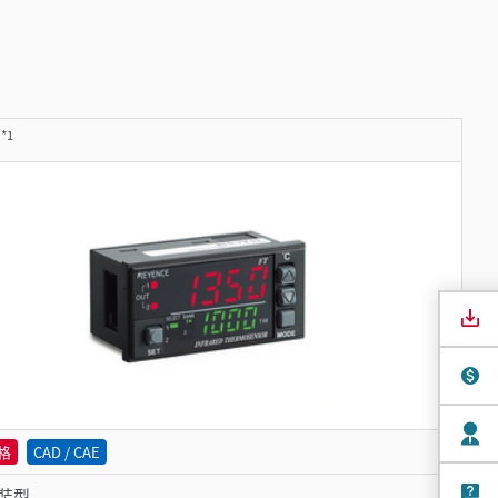
*1
A
格
CAD / CAE
裝型