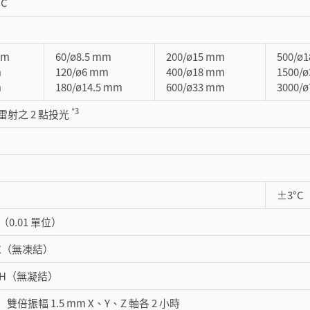
°C
mm
60/ø8.5 mm
200/ø15 mm
500/ø
m
120/ø6 mm
400/ø18 mm
1500/
m
180/ø14.5 mm
600/ø33 mm
3000/
*3
射之 2 點投光
±3°C
99（0.01 單位）
55℃（無凍結）
%RH（無凝結）
Hz 雙倍振幅 1.5 mm X、Y、Z 軸各 2 小時