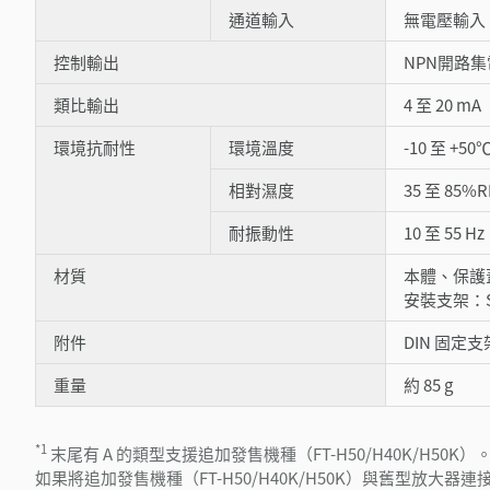
通道輸入
無電壓輸入
控制輸出
NPN開路集電極
類比輸出
4 至 20
環境抗耐性
環境溫度
-10 至 +
相對濕度
35 至 85
耐振動性
10 至 55 
材質
本體、保護
安裝支架：S
附件
DIN 固
重量
約 85 g
*1
末尾有 A 的類型支援追加發售機種（FT-H50/H40K/H50K）
如果將追加發售機種（FT-H50/H40K/H50K）與舊型放大器