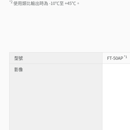
*2
使用類比輸出時為 -10℃至 +45℃。
*1
型號
FT-50AP
影像