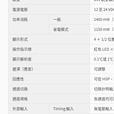
電源電壓
12 至 24 
功率消耗
一般
1400 mW（
省電模式
1150 mW（
顯示形式
4 ＋ 1/
操作指示燈
紅色 LED 
顯示解析度
0.1℃或 1℃
遲滯（應差）
可調整
回應性
可從 HSP、
通道切換
切換計時輸入
通道規格
各通道均可
外部輸入
Timing 輸入
無電壓輸入