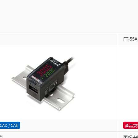
FT-55
CAD / CAE
產品規
型
面板安