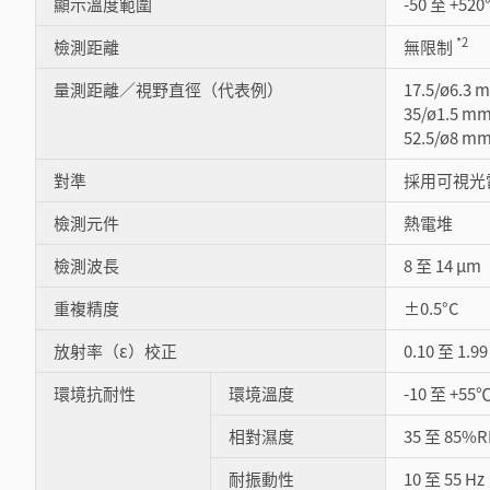
顯示溫度範圍
-50 至 +520
*2
檢測距離
無限制
量測距離／視野直徑（代表例）
17.5/ø6.3 
35/ø1.5 m
52.5/ø8 m
對準
採用可視光雷
檢測元件
熱電堆
檢測波長
8 至 14 μm
重複精度
±0.5°C
放射率（ε）校正
0.10 至 1.
環境抗耐性
環境溫度
-10 至 +
相對濕度
35 至 85
耐振動性
10 至 55 