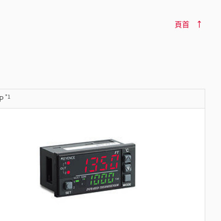
頁首
*1
AP