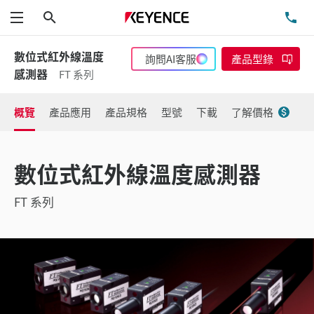
搜尋
洽
功能表
數位式紅外線溫度
詢問AI客服
產品型錄
感測器
FT 系列
概覽
產品應用
產品規格
型號
下載
了解價格
數位式紅外線溫度感測器
FT 系列