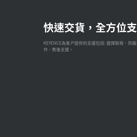
快速交貨，全方位支
KEYENCE為客戸提供的支援包括: 選擇製程、到
作、售後支援。