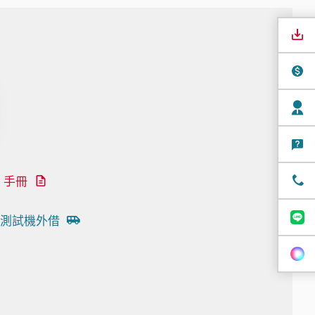
手冊
測試機外借