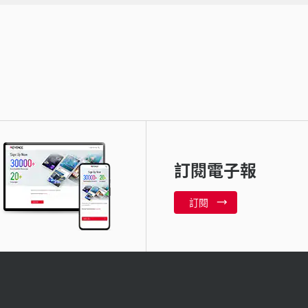
訂閱電子報
訂閱