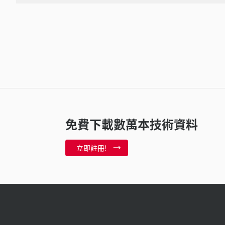
免費下載數萬本技術資料
立即註冊!