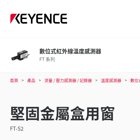
數位式紅外線溫度感測器
FT 系列
首頁
產品
流量 / 壓力感測器 / 記錄器
溫度感測器
數位
堅固金屬盒用窗
FT-S2