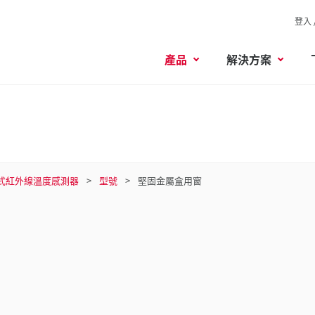
登入 
產品
解決方案
式紅外線溫度感測器
型號
堅固金屬盒用窗