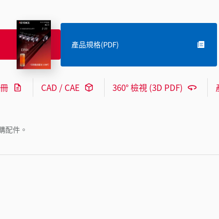
產品規格(PDF)
冊
CAD / CAE
360° 檢視 (3D PDF)
購配件。