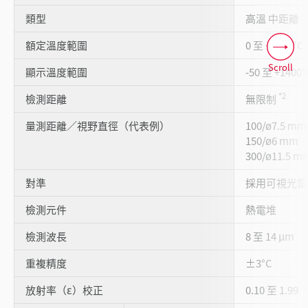
類型
高溫 中距離
額定溫度範圍
0 至 +1350°C
Scroll
顯示溫度範圍
-50 至 +1400°
*2
檢測距離
無限制
量測距離／視野直徑（代表例）
100/ø7.5 mm
150/ø6 mm
300/ø11.5 m
對準
採用可視光雷射
檢測元件
熱電堆
檢測波長
8 至 14 μm
重複精度
±3°C
放射率（ε）校正
0.10 至 1.9