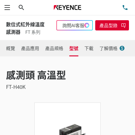
搜尋
洽
功能表
數位式紅外線溫度
詢問AI客服
產品型錄
感測器
FT 系列
概覽
產品應用
產品規格
型號
下載
了解價格
感測頭 高溫型
FT-H40K