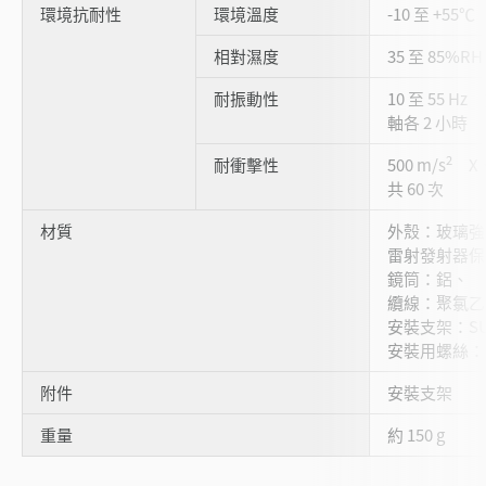
環境抗耐性
環境溫度
-10 至 +5
相對濕度
35 至 85%
耐振動性
10 至 55 H
軸各 2 小時
2
耐衝擊性
500 m/s
X、
共 60 次
材質
外殼：玻璃強
雷射發射器保
鏡筒：鋁、
纜線：聚氯乙
安裝支架：SU
安裝用螺絲：
附件
安裝支架
重量
約 150 g