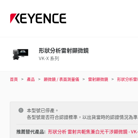
形狀分析雷射顯微鏡
VK-X 系列
首頁
產品
顯微鏡 / 表面測量儀
雷射顯微鏡
形狀分析雷
本型號已停產。
各型號是否符合認證標準，以出貨當時的認證情況為準
推薦替代產品:
形狀分析 雷射共軛焦兼白光干涉顯微鏡 - VK-X