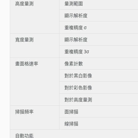
高度量測
量測範圍
顯示解析度
重複精度 σ
寬度量測
顯示解析度
重複精度 3σ
畫面格速率
像素計數
對於黑白影像
對於彩色影像
對於高度量測
掃描頻率
面掃描
線掃描
自動功能