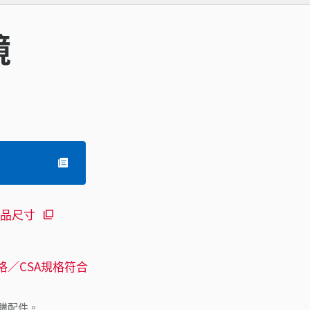
鏡
品尺寸
格／CSA規格符合
購配件。