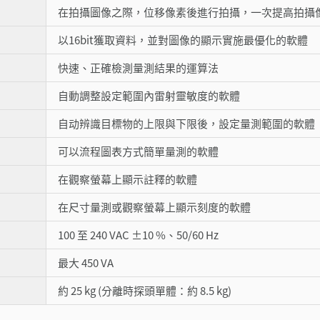
在拍攝圖像之際，位移像素後進行拍攝，一次提高拍攝
以16bit獲取資料，並對圖像的顯示實施最優化的軟體
快速、正確檢測量測結果的運算法
自動調整設定範圍內雷射靈敏度的軟體
自动辨識目標物的上限與下限後，設定量測範圍的軟體
可以流程圖表方式簡單量測的軟體
在觀察螢幕上顯示註釋的軟體
在尺寸量測或觀察螢幕上顯示刻度的軟體
100 至 240 VAC ±10 %、50/60 Hz
最大 450 VA
約 25 kg (分離時探頭單體：約 8.5 kg)