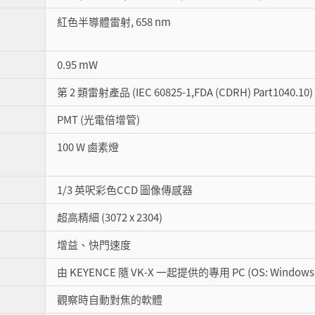
紅色半導體雷射, 658 nm
0.95 mW
第 2 類雷射產品 (IEC 60825-1,FDA (CDRH) Part1040.10)
PMT (光電倍增管)
100 W 鹵素燈
1/3 英呎彩色CCD 圖像傳感器
超高精細 (3072 x 2304)
增益、快門速度
由 KEYENCE 隨 VK-X 一起提供的專用 PC (OS: Windows 7 P
觀察時自動對焦的軟體