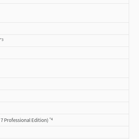
*3
*4
rofessional Edition)