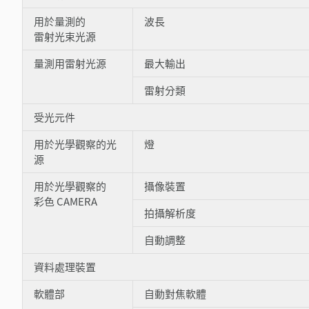
用於量測的
波長
雷射光束光源
量測用雷射光源
最大輸出
雷射分類
受光元件
用於光學觀察的光
燈
源
用於光學觀察的
攝像裝置
彩色 CAMERA
拍攝解析度
自動調整
資料處理裝置
軟體部
自動對焦軟體