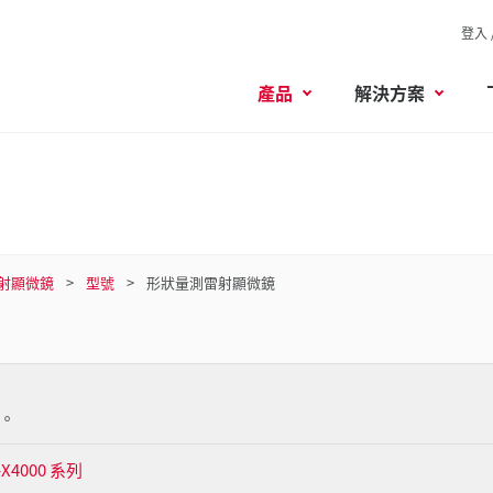
登入 
產品
解決方案
射顯微鏡
型號
形狀量測雷射顯微鏡
。
4000 系列