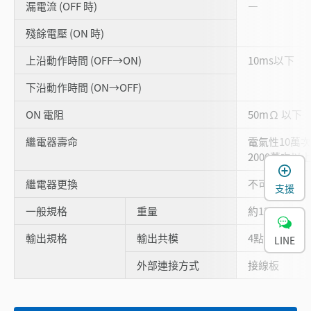
漏電流 (OFF 時)
―
殘餘電壓 (ON 時)
上沿動作時間 (OFF→ON)
10ms以下
下沿動作時間 (ON→OFF)
ON 電阻
50mΩ 以下
繼電器壽命
電氣性10萬次以
2000萬次以
繼電器更換
不可
支援
一般規格
重量
約130g
輸出規格
輸出共模
4點/1共模
LINE
外部連接方式
接線板