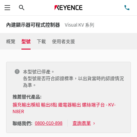
搜尋
洽
功能表
內建顯示器可程式控制器
Visual KV 系列
概覽
型號
下載
使用者支援
本型號已停產。
各型號是否符合認證標準，以出貨當時的認證情況
為準。
推薦替代產品:
擴充輸出模組 輸出8點 繼電器輸出 螺絲端子台 - KV-
N8ER
0800-010-898
查詢表單
聯絡我們: