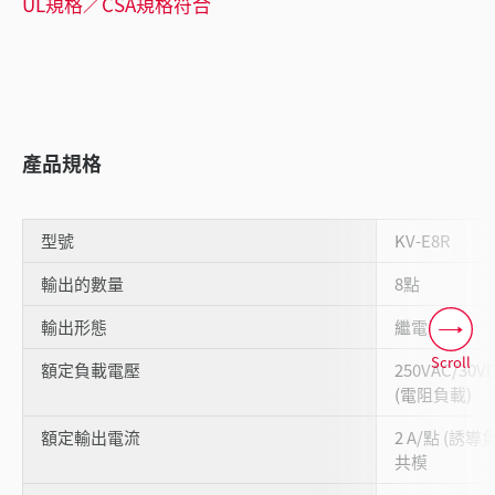
UL規格／CSA規格符合
產品規格
型號
KV-E8R
輸出的數量
8點
輸出形態
繼電器
Scroll
額定負載電壓
250VAC/30
(電阻負載)
額定輸出電流
2 A/點 (誘導負
共模