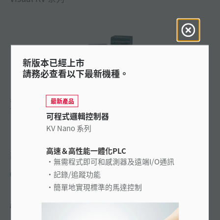
新版本已經上市
請務必查看以下最新機種。
具有業界首創PLC內建設定視窗，並包括一個AC電源型式與操
最新產品
作者介面板。
可程式邏輯控制器
KV Nano 系列
高速＆高性能一體化PLC
詢問 KEYENCE
無需程式即可和感測器及遠端I/O通訊
0800-010-898
記錄/追蹤功能
簡單地實現標準的馬達控制
產品特性