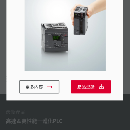
AC電源內建的世界最小的PLC
容易使用的設定視窗
提供精巧的操作者介面板
以10-μs的中斷與30-kHz高速計數器進行快速處理，
親切的 Windows™階梯圖軟體
推薦
更多内容
產品型錄
最新產品
高速＆高性能一體化PLC