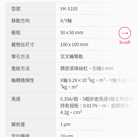
型號
VK-S105
移動方向
X/Y軸
衝程
50 x 50 mm
Scroll
載物台尺寸
100 x 100 mm
導引方法
交叉輪導軌
進給方法
精密滾珠絲杠、引線1 mm
-7
2
-
軸轉換慣性
X軸 9.29×10
kg・m
、Y軸 9.62×10
7
2
kg・m
馬達
0.35A/相、5相步進馬達5線五角接線
持有扭矩：0.017N・m、旋轉慣性：
2
4.2g・cm
解析度
1 µm
定位精度
10 µm