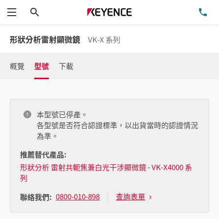
搜尋
洽
功能表
形狀分析雷射顯微鏡
VK-X 系列
概覽
型號
下載
本型號已停產。
各型號是否符合認證標準，以出貨當時的認證情況
為準。
推薦替代產品:
形狀分析 雷射共軛焦兼白光干涉顯微鏡 - VK-X4000 系
列
0800-010-898
查詢表單
聯絡我們: