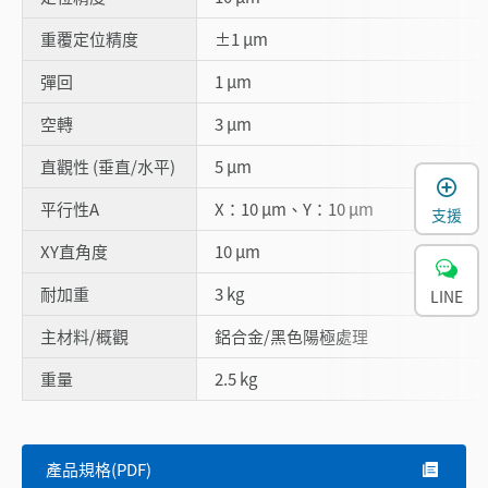
重覆定位精度
±1 µm
彈回
1 µm
空轉
3 µm
直觀性 (垂直/水平)
5 µm
平行性A
X：10 µm、Y：10 µm
支援
XY直角度
10 µm
耐加重
3 kg
LINE
主材料/概觀
鋁合金/黑色陽極處理
重量
2.5 kg
產品規格(PDF)