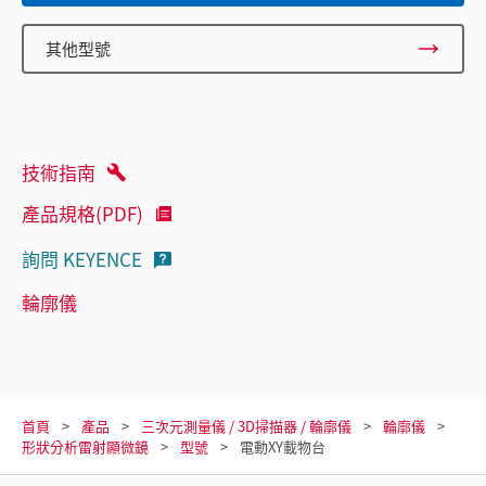
其他型號
技術指南
產品規格(PDF)
詢問 KEYENCE
輪廓儀
首頁
產品
三次元測量儀 / 3D掃描器 / 輪廓儀
輪廓儀
形狀分析雷射顯微鏡
型號
電動XY載物台