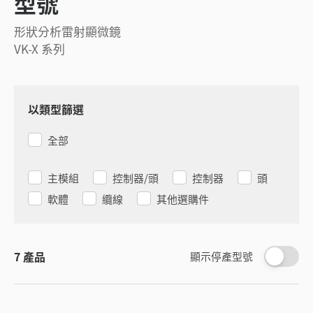
型號
形狀分析雷射顯微鏡
VK-X 系列
以類型篩選
全部
主模組
控制器/頭
控制器
頭
軟體
纜線
其他選購件
7
產品
顯示停產型號