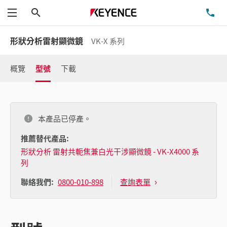
搜尋
洽
功能表
形狀分析雷射顯微鏡
VK-X 系列
概覽
型號
下載
本產品已停產。
推薦替代產品:
形狀分析 雷射共軛焦兼白光干涉顯微鏡 - VK-X4000 系
列
0800-010-898
查詢表單
聯絡我們: