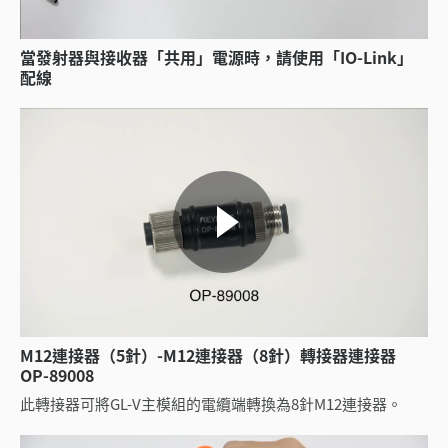
當發射器與接收器「共用」電源時，請使用「IO-Link」
配線
M12連接器（5針）-M12連接器（8針）轉接器連接器
OP-89008
此轉接器可將GL-V主模組的電纜端轉換為8針M12連接器。