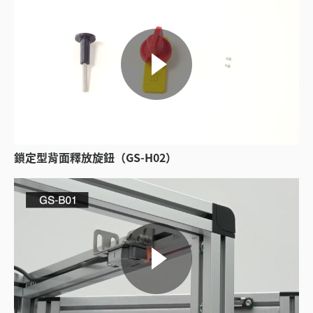
鎖定型背面釋放旋鈕（GS-H02）