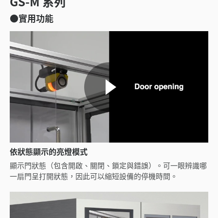
GS-M 系列
●實用功能
依狀態顯示的亮燈模式
顯示門狀態（包含開啟、關閉、鎖定與錯誤）。可一眼辨識哪
一扇門呈打開狀態，因此可以縮短設備的停機時間。