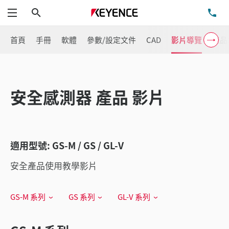
搜尋
洽
功能表
首頁
手冊
軟體
參數/設定文件
CAD
影片導覽
產品
安全感測器 產品 影片
適用型號: GS-M / GS / GL-V
安全產品使用教學影片
GS-M 系列
GS 系列
GL-V 系列