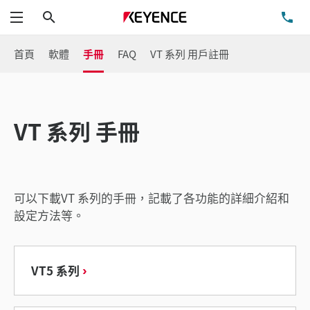
搜尋
洽
功能表
首頁
軟體
手冊
FAQ
VT 系列 用戶註冊
VT 系列 手冊
可以下載VT 系列的手冊，記載了各功能的詳細介紹和
設定方法等。
VT5 系列