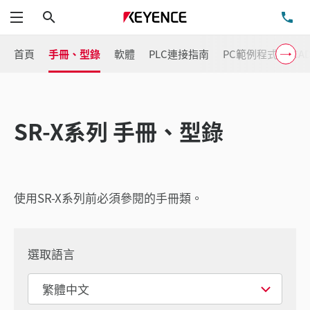
搜尋
洽
功能表
首頁
手冊、型錄
軟體
PLC連接指南
PC範例程式
CA
SR-X系列 手冊、型錄
使用SR-X系列前必須參閱的手冊類。
選取語言