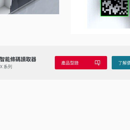
I 智能條碼讀取器
產品型錄
了解
-X 系列