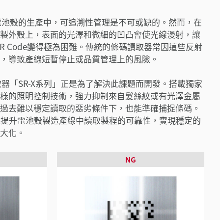
電池殼的生產中，可追溯性管理是不可或缺的。然而，在
製外殼上，表面的光澤和微細的凹凸會使光線漫射，讓
x或QR Code變得極為困難。傳統的條碼讀取器常因這些反射
，導致產線短暫停止或品質管理上的風險。
碼讀取器「SR-X系列」正是為了解決此課題而開發。搭載獨家
樣的照明控制技術，強力抑制來自髮絲紋或有光澤金屬
過去難以穩定讀取的惡劣條件下，也能準確捕捉條碼。
性地提升電池殼製造產線中讀取製程的可靠性，實現穩定的
大化。
NG