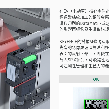
在EV（電動車）核心零件
經過髮絲紋加工的鋁等金屬
讀取印刷的DataMatri
的影響而頻繁發生讀取錯誤
KEYENCE的搭載AI條
先進的影像處理演算法和多
表面的反射。藉此，即使在
導入SR-X系列，可飛躍
可追溯性管理和生產力的最
OK