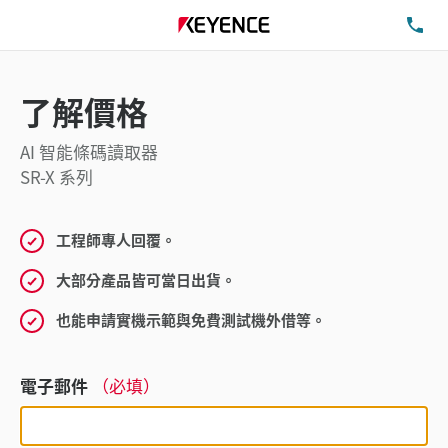
洽
了解價格
AI 智能條碼讀取器
SR-X 系列
工程師專人回覆。
大部分產品皆可當日出貨。
也能申請實機示範與免費測試機外借等。
電子郵件
（必填）