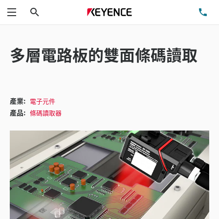
搜尋
洽
功能表
多層電路板的雙面條碼讀取
產業:
電子元件
產品:
條碼讀取器