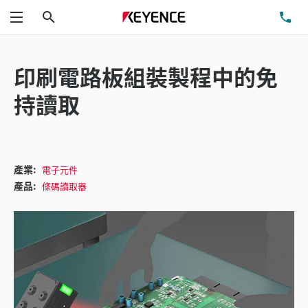
搜尋
洽
功能表
印刷電路板組裝製程中的免
持讀取
產業:
電子元件
產品:
條碼讀取器