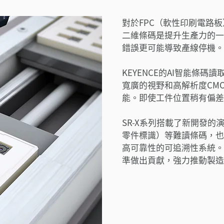
對於FPC（軟性印刷電路
二維條碼是提升生產力的一
錯誤更可能導致產線停機。
KEYENCE的AI智能條
寬廣的視野和高解析度CM
能。即使工件位置稍有偏差
SR-X系列搭載了新開發的
零件標識）等難讀條碼，也
高可靠性的可追溯性系統。
準做出貢獻，強力推動製造