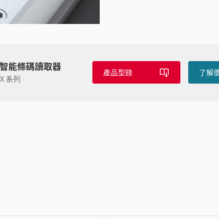
I 智能條碼讀取器
產品型錄
了解
-X 系列