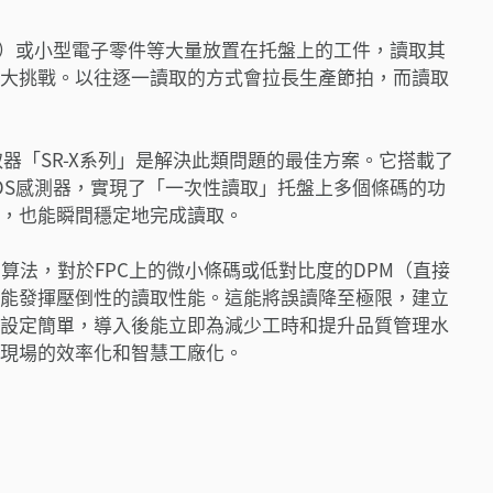
板）或小型電子零件等大量放置在托盤上的工件，讀取其
大挑戰。以往逐一讀取的方式會拉長生產節拍，而讀取
碼讀取器「SR-X系列」是解決此類問題的最佳方案。它搭載了
OS感測器，實現了「一次性讀取」托盤上多個條碼的功
，也能瞬間穩定地完成讀取。
演算法，對於FPC上的微小條碼或低對比度的DPM（直接
能發揮壓倒性的讀取性能。這能將誤讀降至極限，建立
設定簡單，導入後能立即為減少工時和提升品質管理水
現場的效率化和智慧工廠化。