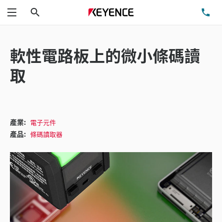
搜尋
洽
功能表
軟性電路板上的微小條碼讀
取
產業:
電子元件
產品:
條碼讀取器