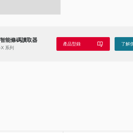
I 智能條碼讀取器
產品型錄
了解
-X 系列