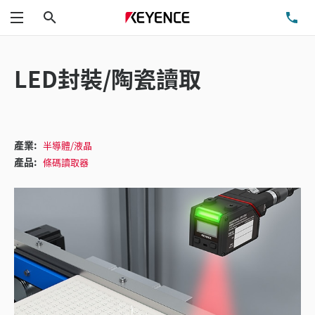
搜尋
洽
功能表
LED封裝/陶瓷讀取
產業:
半導體/液晶
產品:
條碼讀取器