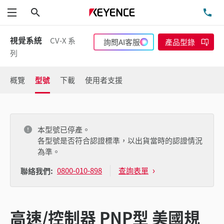
搜尋
洽
功能表
視覺系統
CV-X 系
詢問AI客服
產品型錄
列
概覽
型號
下載
使用者支援
本型號已停產。
各型號是否符合認證標準，以出貨當時的認證情況
為準。
0800-010-898
查詢表單
聯絡我們:
高速/控制器 PNP型 美國規