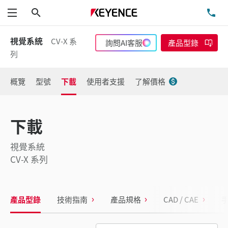
搜尋
洽
功能表
視覺系統
CV-X 系
詢問AI客服
產品型錄
列
概覽
型號
下載
使用者支援
了解價格
下載
視覺系統
CV-X 系列
產品型錄
技術指南
產品規格
CAD / CAE